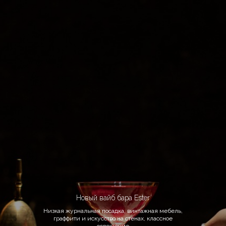
Новый вайб бара Ester
Низкая журнальная посадка, винтажная мебель,
граффити и искусство на стенах, классное
освещение