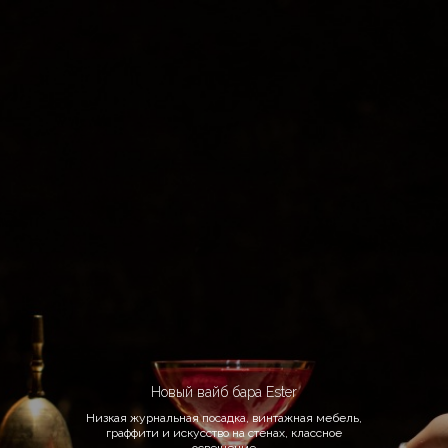
Новый вайб бара Ester
Низкая журнальная посадка, винтажная мебель,
граффити и искусство на стенах, классное
освещение