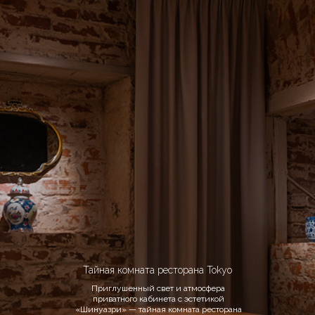
Тель-авивское бистро
― г. Москва, ул. Большая Никитская 22/2 ―
Comfort food с вином и пиццей на Остоженке
― г. Москва, ул. Остоженка 27/1 ―
Тайная комната ресторана Tokyo
Приглушенный свет и атмосфера
приватного кабинета с эстетикой
«Шинуазри» — тайная комната ресторана